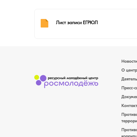
Лист записи ЕГРЮЛ
Новост
О цент
Деятель
Пресс-
Докуме
Контак
Против
террор
Против
корруп