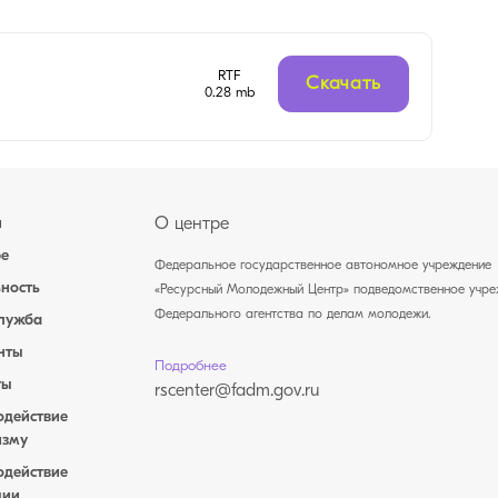
RTF
Скачать
0.28 mb
и
О центре
ре
Федеральное государственное автономное учреждение
ность
«Ресурсный Молодежный Центр» подведомственное учре
Федерального агентства по делам молодежи.
служба
нты
Подробнее
ты
rscenter@fadm.gov.ru
одействие
изму
одействие
ции