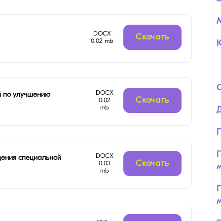
DOCX
Скачать
0.02 mb
DOCX
й по улучшению
Скачать
0.02
mb
DOCX
дения специальной
Скачать
0.03
м
mb
м